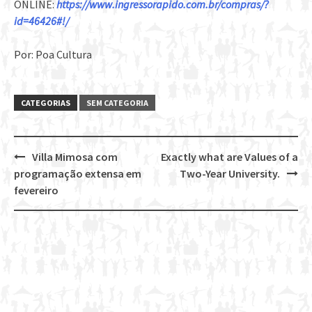
ONLINE:
https://www.ingressorapido.com.br/compras/?
id=46426#!/
Por: Poa Cultura
CATEGORIAS
SEM CATEGORIA
Villa Mimosa com
Exactly what are Values of a
Post
programação extensa em
Two-Year University.
navigation
fevereiro