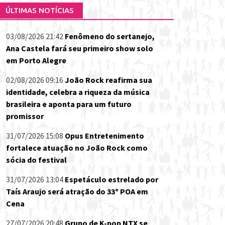
ÚLTIMAS NOTÍCIAS
03/08/2026 21:42
Fenômeno do sertanejo,
Ana Castela fará seu primeiro show solo
em Porto Alegre
02/08/2026 09:16
João Rock reafirma sua
identidade, celebra a riqueza da música
brasileira e aponta para um futuro
promissor
31/07/2026 15:08
Opus Entretenimento
fortalece atuação no João Rock como
sócia do festival
31/07/2026 13:04
Espetáculo estrelado por
Taís Araujo será atração do 33º POA em
Cena
27/07/2026 20:48
Grupo de K-pop NTX se