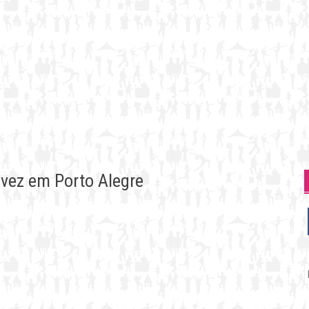
 vez em Porto Alegre
P
p