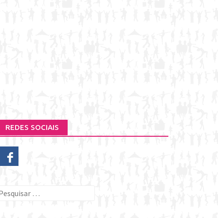
REDES SOCIAIS
esquisar
or: