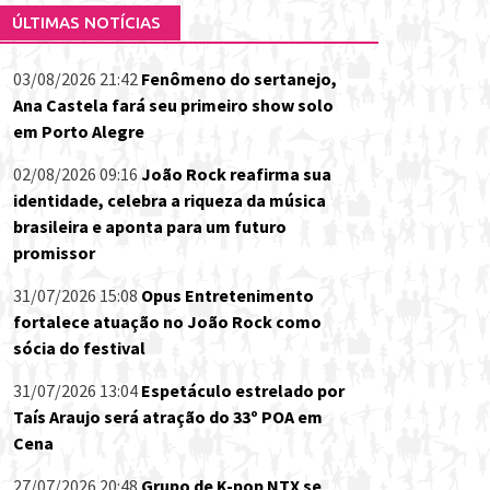
ÚLTIMAS NOTÍCIAS
03/08/2026 21:42
Fenômeno do sertanejo,
Ana Castela fará seu primeiro show solo
em Porto Alegre
02/08/2026 09:16
João Rock reafirma sua
identidade, celebra a riqueza da música
brasileira e aponta para um futuro
promissor
31/07/2026 15:08
Opus Entretenimento
fortalece atuação no João Rock como
sócia do festival
31/07/2026 13:04
Espetáculo estrelado por
Taís Araujo será atração do 33º POA em
Cena
27/07/2026 20:48
Grupo de K-pop NTX se