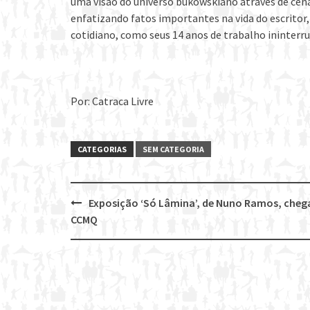
uma visão do universo bukowskiano através de cen
enfatizando fatos importantes na vida do escritor
cotidiano, como seus 14 anos de trabalho ininterru
Por: Catraca Livre
CATEGORIAS
SEM CATEGORIA
Exposição ‘Só Lâmina’, de Nuno Ramos, cheg
Post
CCMQ
navigation