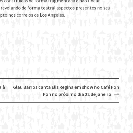
as construídas de forma fragmentada e não linear,
, revelando de forma teatral aspectos presentes no seu
pto nos correios de Los Angeles.
a à
Glau Barros canta Elis Regina em show no Café Fon
Fon no próximo dia 22 de janeiro