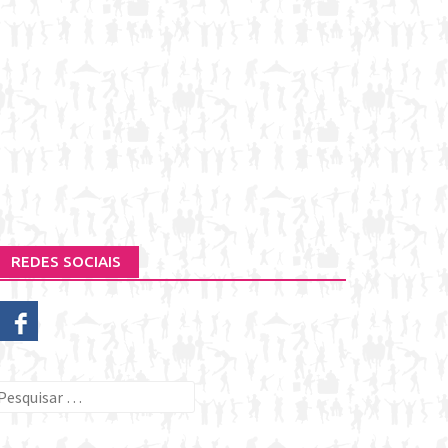
REDES SOCIAIS
esquisar
or: