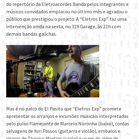
do repertório da Eletroacordes Banda pelos integrantes e
músicos convidados emplacou no último mês e agradou o
público que prestigiou o projeto. A “Eletros Exp” faz uma
intervenção ainda na sexta, no 319 Garage, às 21h com
demais bandas gaúchas.
Mas é no palco do El Pasito que “Eletros Exp” promete
apresentar os arranjos e incursões musicais interpretadas
pelo pulso flamejante de Marcelo Noronha (baixo), cordas
selvagens de Yuri Passos (guitarra e violão), embalos e
ritmos de Thanius Martins (cajón) e vozes do além de