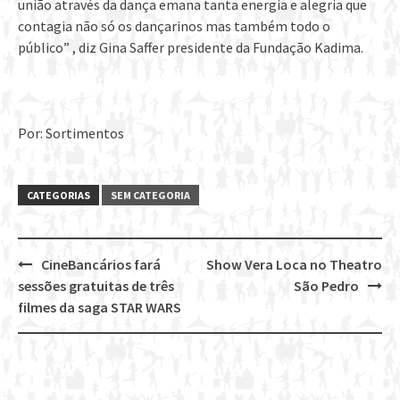
união através da dança emana tanta energia e alegria que
contagia não só os dançarinos mas também todo o
público” , diz Gina Saffer presidente da Fundação Kadima.
Por: Sortimentos
CATEGORIAS
SEM CATEGORIA
CineBancários fará
Show Vera Loca no Theatro
Post
sessões gratuitas de três
São Pedro
navigation
filmes da saga STAR WARS