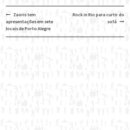
Zaoris tem
Rock in Rio para curtir do
Post
apresentações em sete
sofá
navigation
locais de Porto Alegre