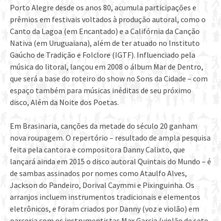
Porto Alegre desde os anos 80, acumula participações e
prêmios em festivais voltados à produção autoral, como o
Canto da Lagoa (em Encantado) e a Califórnia da Canção
Nativa (em Uruguaiana), além de ter atuado no Instituto
Gaúcho de Tradição e Folclore (IGTF). Influenciado pela
música do litoral, lançou em 2008 o álbum Mar de Dentro,
que será a base do roteiro do show no Sons da Cidade – com
espaço também para músicas inéditas de seu próximo
disco, Além da Noite dos Poetas.
Em Brasinaria, canções da metade do século 20 ganham
nova roupagem. O repertório – resultado de ampla pesquisa
feita pela cantora e compositora Danny Calixto, que
lançará ainda em 2015 o disco autoral Quintais do Mundo – é
de sambas assinados por nomes como Ataulfo Alves,
Jackson do Pandeiro, Dorival Caymmi e Pixinguinha. Os
arranjos incluem instrumentos tradicionais e elementos
eletrônicos, e foram criados por Danny (voz e violão) em
parceria com os instrumentistas Max Garcia (violão de sete