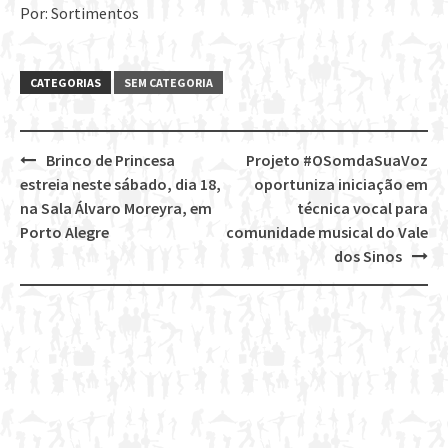
Por: Sortimentos
CATEGORIAS
SEM CATEGORIA
Brinco de Princesa
Projeto #OSomdaSuaVoz
Post
estreia neste sábado, dia 18,
oportuniza iniciação em
navigation
na Sala Álvaro Moreyra, em
técnica vocal para
Porto Alegre
comunidade musical do Vale
dos Sinos