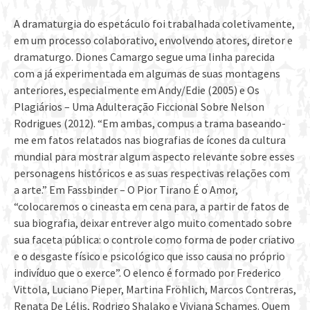
A dramaturgia do espetáculo foi trabalhada coletivamente,
em um processo colaborativo, envolvendo atores, diretor e
dramaturgo. Diones Camargo segue uma linha parecida
com a já experimentada em algumas de suas montagens
anteriores, especialmente em Andy/Edie (2005) e Os
Plagiários – Uma Adulteração Ficcional Sobre Nelson
Rodrigues (2012). “Em ambas, compus a trama baseando-
me em fatos relatados nas biografias de ícones da cultura
mundial para mostrar algum aspecto relevante sobre esses
personagens históricos e as suas respectivas relações com
a arte.” Em Fassbinder – O Pior Tirano É o Amor,
“colocaremos o cineasta em cena para, a partir de fatos de
sua biografia, deixar entrever algo muito comentado sobre
sua faceta pública: o controle como forma de poder criativo
e o desgaste físico e psicológico que isso causa no próprio
indivíduo que o exerce”. O elenco é formado por Frederico
Vittola, Luciano Pieper, Martina Fröhlich, Marcos Contreras,
Renata De Lélis, Rodrigo Shalako e Viviana Schames. Quem