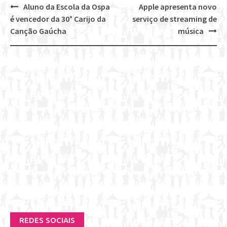
Aluno da Escola da Ospa
Apple apresenta novo
Post
é vencedor da 30° Carijo da
serviço de streaming de
navigation
Canção Gaúcha
música
REDES SOCIAIS