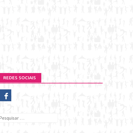
REDES SOCIAIS
esquisar
or: