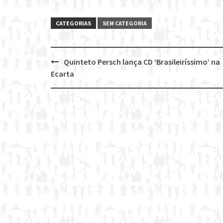
CATEGORIAS
SEM CATEGORIA
Quinteto Persch lança CD ‘Brasileiríssimo’ na
Post
Ecarta
navigation