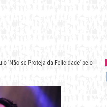
lo ‘Não se Proteja da Felicidade’ pelo
P
p