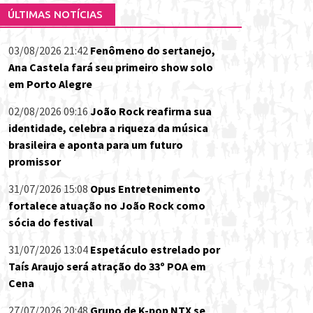
ÚLTIMAS NOTÍCIAS
03/08/2026 21:42
Fenômeno do sertanejo,
Ana Castela fará seu primeiro show solo
em Porto Alegre
02/08/2026 09:16
João Rock reafirma sua
identidade, celebra a riqueza da música
brasileira e aponta para um futuro
promissor
31/07/2026 15:08
Opus Entretenimento
fortalece atuação no João Rock como
sócia do festival
31/07/2026 13:04
Espetáculo estrelado por
Taís Araujo será atração do 33º POA em
Cena
27/07/2026 20:48
Grupo de K-pop NTX se