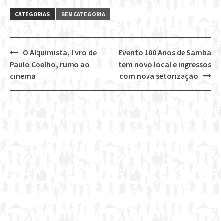
CATEGORIAS
SEM CATEGORIA
O Alquimista, livro de
Evento 100 Anos de Samba
Post
Paulo Coelho, rumo ao
tem novo local e ingressos
navigation
cinema
com nova setorização