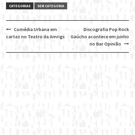
CATEGORIAS
SEM CATEGORIA
Comédia Urbana em
Discografia Pop Rock
Post
cartaz no Teatro da Amrigs
Gaúcho acontece em junho
navigation
no Bar Opinião