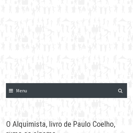
Menu
O Alquimista, livro de Paulo Coelho,