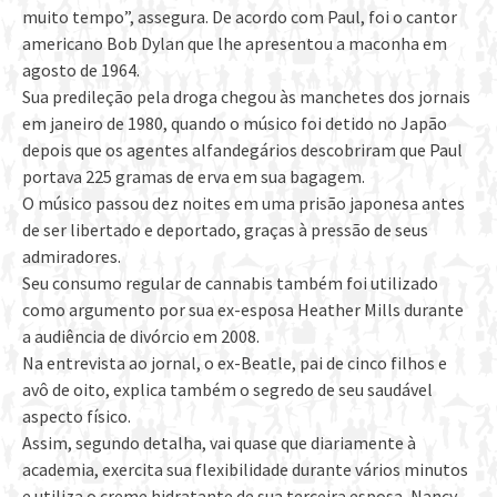
muito tempo”, assegura. De acordo com Paul, foi o cantor
americano Bob Dylan que lhe apresentou a maconha em
agosto de 1964.
Sua predileção pela droga chegou às manchetes dos jornais
em janeiro de 1980, quando o músico foi detido no Japão
depois que os agentes alfandegários descobriram que Paul
portava 225 gramas de erva em sua bagagem.
O músico passou dez noites em uma prisão japonesa antes
de ser libertado e deportado, graças à pressão de seus
admiradores.
Seu consumo regular de cannabis também foi utilizado
como argumento por sua ex-esposa Heather Mills durante
a audiência de divórcio em 2008.
Na entrevista ao jornal, o ex-Beatle, pai de cinco filhos e
avô de oito, explica também o segredo de seu saudável
aspecto físico.
Assim, segundo detalha, vai quase que diariamente à
academia, exercita sua flexibilidade durante vários minutos
e utiliza o creme hidratante de sua terceira esposa, Nancy,