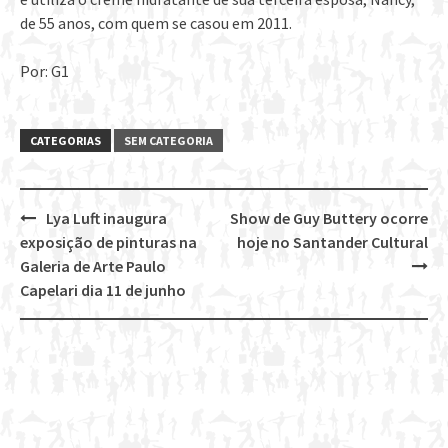
de 55 anos, com quem se casou em 2011.
Por: G1
CATEGORIAS
SEM CATEGORIA
Lya Luft inaugura
Show de Guy Buttery ocorre
Post
exposição de pinturas na
hoje no Santander Cultural
navigation
Galeria de Arte Paulo
Capelari dia 11 de junho