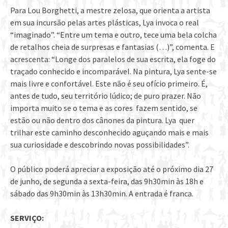
Para Lou Borghetti, a mestre zelosa, que orienta a artista
em sua incursão pelas artes plásticas, Lya invoca o real
“imaginado”. “Entre um tema e outro, tece uma bela colcha
de retalhos cheia de surpresas e fantasias (…)”, comenta. E
acrescenta: “Longe dos paralelos de sua escrita, ela foge do
traçado conhecido e incomparável. Na pintura, Lya sente-se
mais livre e confortável. Este não é seu ofício primeiro. É,
antes de tudo, seu território lúdico; de puro prazer. Não
importa muito se o tema e as cores fazem sentido, se
estão ou não dentro dos cânones da pintura. Lya quer
trilhar este caminho desconhecido aguçando mais e mais
sua curiosidade e descobrindo novas possibilidades”.
O público poderá apreciar a exposição até o próximo dia 27
de junho, de segunda a sexta-feira, das 9h30min às 18h e
sábado das 9h30min às 13h30min. A entrada é franca.
SERVIÇO: