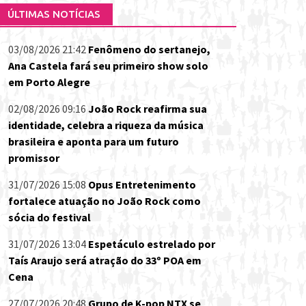
ÚLTIMAS NOTÍCIAS
03/08/2026 21:42
Fenômeno do sertanejo,
Ana Castela fará seu primeiro show solo
em Porto Alegre
02/08/2026 09:16
João Rock reafirma sua
identidade, celebra a riqueza da música
brasileira e aponta para um futuro
promissor
31/07/2026 15:08
Opus Entretenimento
fortalece atuação no João Rock como
sócia do festival
31/07/2026 13:04
Espetáculo estrelado por
Taís Araujo será atração do 33º POA em
Cena
27/07/2026 20:48
Grupo de K-pop NTX se