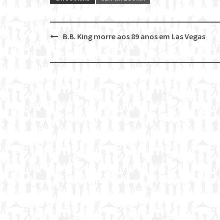
B.B. King morre aos 89 anos em Las Vegas
Post
navigation