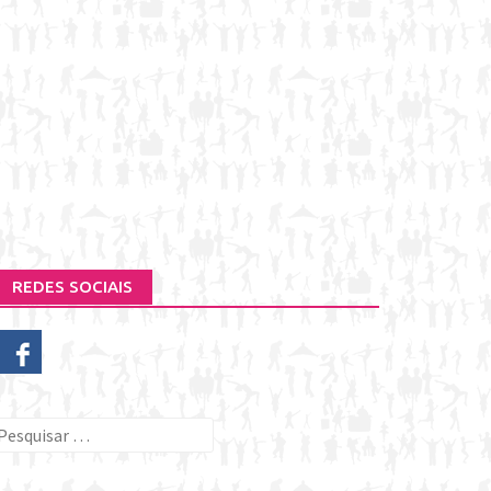
REDES SOCIAIS
esquisar
or: