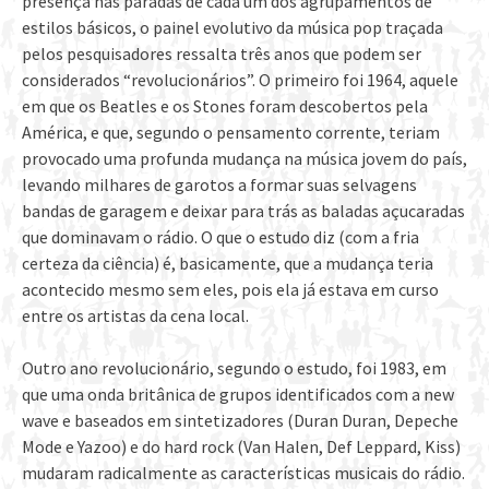
presença nas paradas de cada um dos agrupamentos de
estilos básicos, o painel evolutivo da música pop traçada
pelos pesquisadores ressalta três anos que podem ser
considerados “revolucionários”. O primeiro foi 1964, aquele
em que os Beatles e os Stones foram descobertos pela
América, e que, segundo o pensamento corrente, teriam
provocado uma profunda mudança na música jovem do país,
levando milhares de garotos a formar suas selvagens
bandas de garagem e deixar para trás as baladas açucaradas
que dominavam o rádio. O que o estudo diz (com a fria
certeza da ciência) é, basicamente, que a mudança teria
acontecido mesmo sem eles, pois ela já estava em curso
entre os artistas da cena local.
Outro ano revolucionário, segundo o estudo, foi 1983, em
que uma onda britânica de grupos identificados com a new
wave e baseados em sintetizadores (Duran Duran, Depeche
Mode e Yazoo) e do hard rock (Van Halen, Def Leppard, Kiss)
mudaram radicalmente as características musicais do rádio.