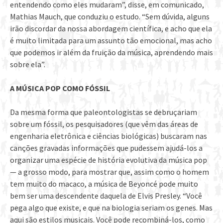
entendendo como eles mudaram”, disse, em comunicado,
Mathias Mauch, que conduziu o estudo. “Sem dúvida, alguns
irão discordar da nossa abordagem científica, e acho que ela
é muito limitada para um assunto tão emocional, mas acho
que podemos ir além da fruição da música, aprendendo mais
sobre ela”.
A MÚSICA POP COMO FÓSSIL
Da mesma forma que paleontologistas se debruçariam
sobre um fóssil, os pesquisadores (que vêm das áreas de
engenharia eletrônica e ciências biológicas) buscaram nas
canções gravadas informações que pudessem ajudá-los a
organizar uma espécie de história evolutiva da música pop
— a grosso modo, para mostrar que, assim como o homem
tem muito do macaco, a música de Beyoncé pode muito
bem ser uma descendente daquela de Elvis Presley. “Você
pega algo que existe, e que na biologia seriam os genes. Mas
aqui são estilos musicais. Você pode recombiná-los, como