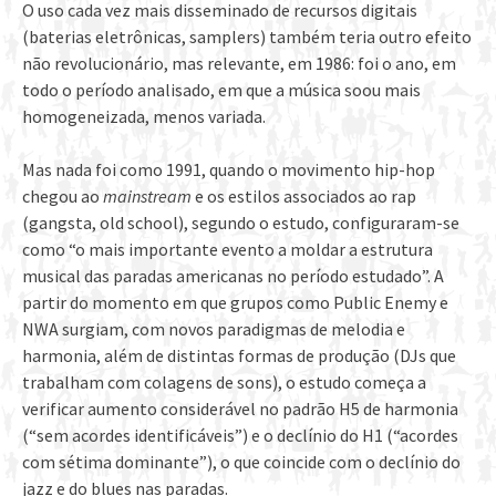
O uso cada vez mais disseminado de recursos digitais
(baterias eletrônicas, samplers) também teria outro efeito
não revolucionário, mas relevante, em 1986: foi o ano, em
todo o período analisado, em que a música soou mais
homogeneizada, menos variada.
Mas nada foi como 1991, quando o movimento hip-hop
chegou ao
mainstream
e os estilos associados ao rap
(gangsta, old school), segundo o estudo, configuraram-se
como “o mais importante evento a moldar a estrutura
musical das paradas americanas no período estudado”. A
partir do momento em que grupos como Public Enemy e
NWA surgiam, com novos paradigmas de melodia e
harmonia, além de distintas formas de produção (DJs que
trabalham com colagens de sons), o estudo começa a
verificar aumento considerável no padrão H5 de harmonia
(“sem acordes identificáveis”) e o declínio do H1 (“acordes
com sétima dominante”), o que coincide com o declínio do
jazz e do blues nas paradas.