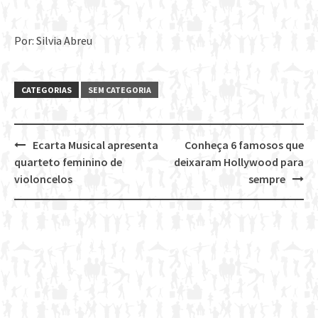
Por: Silvia Abreu
CATEGORIAS
SEM CATEGORIA
Ecarta Musical apresenta
Conheça 6 famosos que
Post
quarteto feminino de
deixaram Hollywood para
navigation
violoncelos
sempre