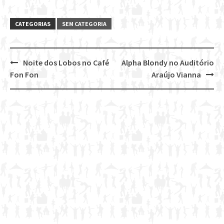
CATEGORIAS
SEM CATEGORIA
Noite dos Lobos no Café
Alpha Blondy no Auditório
Post
Fon Fon
Araújo Vianna
navigation