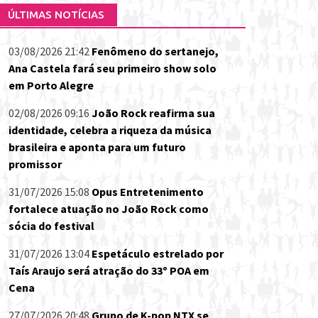
ÚLTIMAS NOTÍCIAS
03/08/2026 21:42
Fenômeno do sertanejo,
Ana Castela fará seu primeiro show solo
em Porto Alegre
02/08/2026 09:16
João Rock reafirma sua
identidade, celebra a riqueza da música
brasileira e aponta para um futuro
promissor
31/07/2026 15:08
Opus Entretenimento
fortalece atuação no João Rock como
sócia do festival
31/07/2026 13:04
Espetáculo estrelado por
Taís Araujo será atração do 33º POA em
Cena
27/07/2026 20:48
Grupo de K-pop NTX se