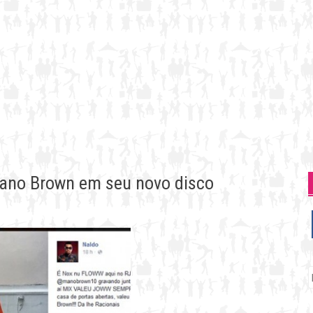
Mano Brown em seu novo disco
P
p