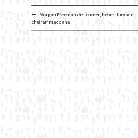
Morgan Freeman diz ‘comer, beber, fumar e
Post
cheirar’ maconha
navigation