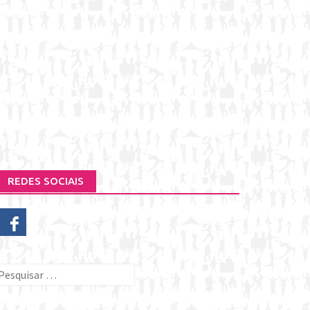
REDES SOCIAIS
esquisar
or: