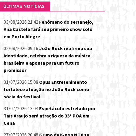
ÚLTIMAS NOTÍCIAS
03/08/2026 21:42
Fenômeno do sertanejo,
Ana Castela fará seu primeiro show solo
em Porto Alegre
02/08/2026 09:16
João Rock reafirma sua
identidade, celebra a riqueza da música
brasileira e aponta para um futuro
promissor
31/07/2026 15:08
Opus Entretenimento
fortalece atuação no João Rock como
sócia do festival
31/07/2026 13:04
Espetáculo estrelado por
Taís Araujo será atração do 33º POA em
Cena
27/07/2026 20:48
Grupo de K-pop NTX se