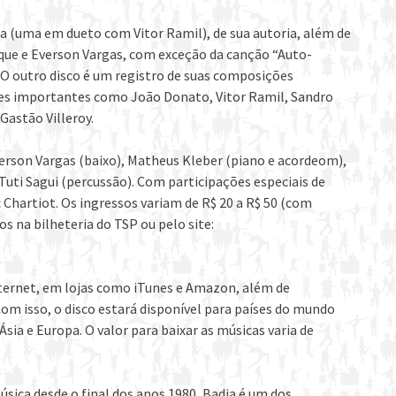
ta (uma em dueto com Vitor Ramil), de sua autoria, além de
que e Everson Vargas, com exceção da canção “Auto-
 O outro disco é um registro de suas composições
ões importantes como João Donato, Vitor Ramil, Sandro
Gastão Villeroy.
verson Vargas (baixo), Matheus Kleber (piano e acordeom),
 Tuti Sagui (percussão). Com participações especiais de
c Chartiot. Os ingressos variam de R$ 20 a R$ 50 (com
s na bilheteria do TSP ou pelo site:
ternet, em lojas como iTunes e Amazon, além de
om isso, o disco estará disponível para países do mundo
Ásia e Europa. O valor para baixar as músicas varia de
ca desde o final dos anos 1980, Badia é um dos