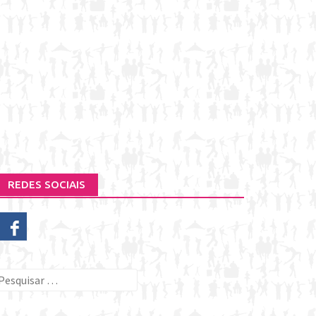
REDES SOCIAIS
esquisar
or: