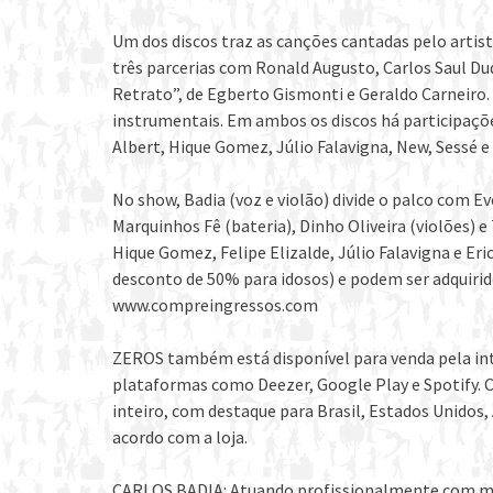
Um dos discos traz as canções cantadas pelo artis
três parcerias com Ronald Augusto, Carlos Saul Du
Retrato”, de Egberto Gismonti e Geraldo Carneiro.
instrumentais. Em ambos os discos há participaç
Albert, Hique Gomez, Júlio Falavigna, New, Sessé e 
No show, Badia (voz e violão) divide o palco com E
Marquinhos Fê (bateria), Dinho Oliveira (violões) e
Hique Gomez, Felipe Elizalde, Júlio Falavigna e Eri
desconto de 50% para idosos) e podem ser adquirido
www.compreingressos.com
ZEROS também está disponível para venda pela in
plataformas como Deezer, Google Play e Spotify. C
inteiro, com destaque para Brasil, Estados Unidos, 
acordo com a loja.
CARLOS BADIA: Atuando profissionalmente com músi