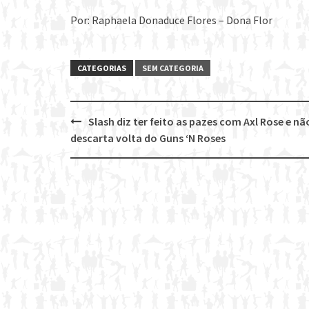
Por: Raphaela Donaduce Flores – Dona Flor
CATEGORIAS
SEM CATEGORIA
Slash diz ter feito as pazes com Axl Rose e nã
Post
descarta volta do Guns ‘N Roses
navigation