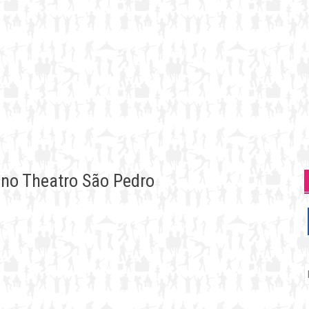
 no Theatro São Pedro
P
p