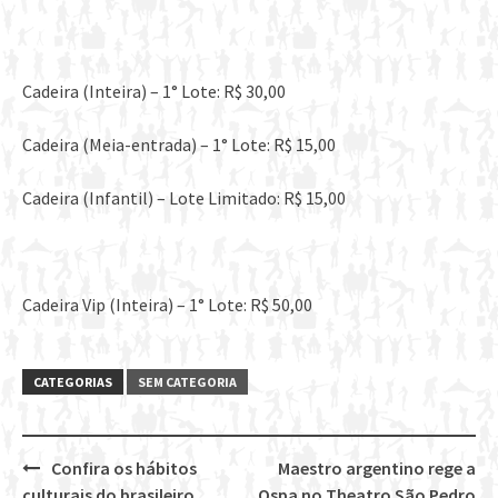
Cadeira (Inteira) – 1° Lote: R$ 30,00
Cadeira (Meia-entrada) – 1° Lote: R$ 15,00
Cadeira (Infantil) – Lote Limitado: R$ 15,00
Cadeira Vip (Inteira) – 1° Lote: R$ 50,00
CATEGORIAS
SEM CATEGORIA
Confira os hábitos
Maestro argentino rege a
Post
culturais do brasileiro
Ospa no Theatro São Pedro