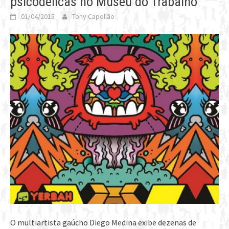
psicodélicas no Museu do Trabalho
01/04/2015
Tony Capellão
O multiartista gaúcho Diego Medina exibe dezenas de