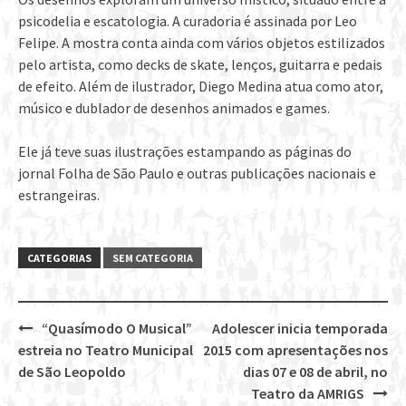
psicodelia e escatologia. A curadoria é assinada por Leo
Felipe. A mostra conta ainda com vários objetos estilizados
pelo artista, como decks de skate, lenços, guitarra e pedais
de efeito. Além de ilustrador, Diego Medina atua como ator,
músico e dublador de desenhos animados e games.
Ele já teve suas ilustrações estampando as páginas do
jornal Folha de São Paulo e outras publicações nacionais e
estrangeiras.
CATEGORIAS
SEM CATEGORIA
“Quasímodo O Musical”
Adolescer inicia temporada
Post
estreia no Teatro Municipal
2015 com apresentações nos
navigation
de São Leopoldo
dias 07 e 08 de abril, no
Teatro da AMRIGS