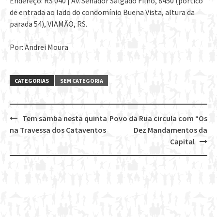
Endereço: RS 040 | Av. Senador Salgado Filho, 8450 (pórtico
de entrada ao lado do condomínio Buena Vista, altura da
parada 54), VIAMÃO, RS.
Por: Andrei Moura
CATEGORIAS
SEM CATEGORIA
Tem samba nesta quinta
Povo da Rua circula com “Os
Post
na Travessa dos Cataventos
Dez Mandamentos da
navigation
Capital