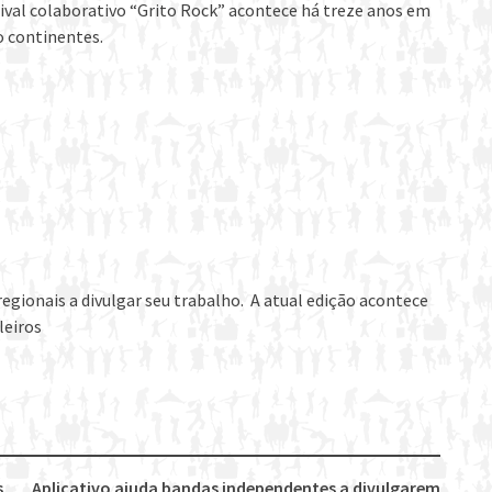
stival colaborativo “Grito Rock” acontece há treze anos em
o continentes.
regionais a divulgar seu trabalho. A atual edição acontece
leiros
s
Aplicativo ajuda bandas independentes a divulgarem