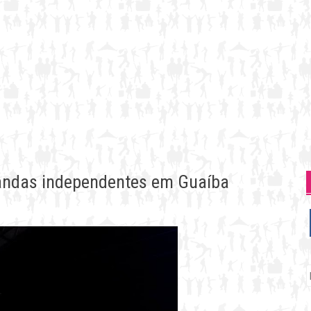
bandas independentes em Guaíba
P
p