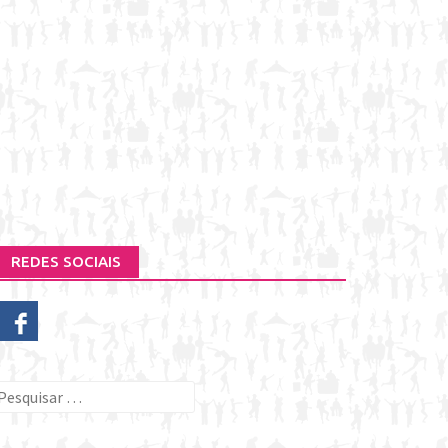
REDES SOCIAIS
esquisar
or: