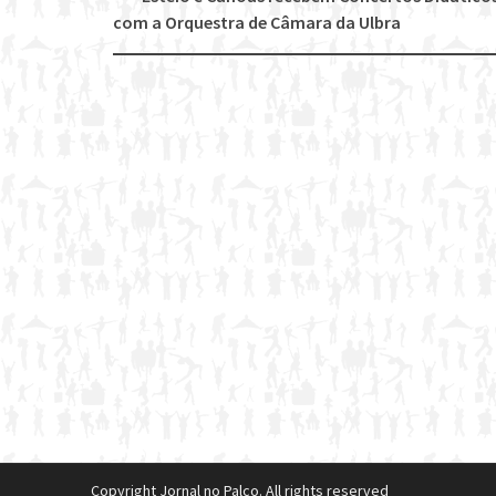
Post
com a Orquestra de Câmara da Ulbra
navigation
Copyright Jornal no Palco. All rights reserved