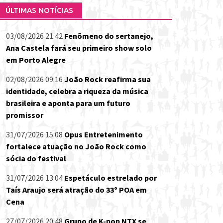
ÚLTIMAS NOTÍCIAS
03/08/2026 21:42
Fenômeno do sertanejo,
Ana Castela fará seu primeiro show solo
em Porto Alegre
02/08/2026 09:16
João Rock reafirma sua
identidade, celebra a riqueza da música
brasileira e aponta para um futuro
promissor
31/07/2026 15:08
Opus Entretenimento
fortalece atuação no João Rock como
sócia do festival
31/07/2026 13:04
Espetáculo estrelado por
Taís Araujo será atração do 33º POA em
Cena
27/07/2026 20:48
Grupo de K-pop NTX se