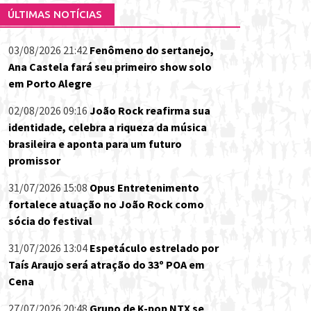
ÚLTIMAS NOTÍCIAS
03/08/2026 21:42
Fenômeno do sertanejo,
Ana Castela fará seu primeiro show solo
em Porto Alegre
02/08/2026 09:16
João Rock reafirma sua
identidade, celebra a riqueza da música
brasileira e aponta para um futuro
promissor
31/07/2026 15:08
Opus Entretenimento
fortalece atuação no João Rock como
sócia do festival
31/07/2026 13:04
Espetáculo estrelado por
Taís Araujo será atração do 33º POA em
Cena
27/07/2026 20:48
Grupo de K-pop NTX se