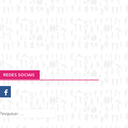
REDES SOCIAIS
esquisar
or: