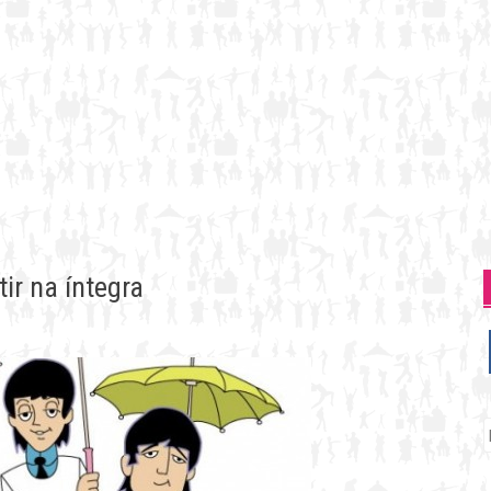
ir na íntegra
P
p