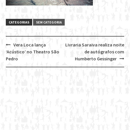
CATEGORIAS
SEM CATEGORIA
Vera Loca lança
Livraria Saraiva realiza noite
Post
‘Acústico’ no Theatro São
de autógrafos com
navigation
Pedro
Humberto Gessinger