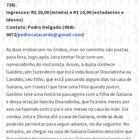
736).
Ingressos:
R$ 20,00 (inteira) e R$ 10,00 (estudantes e
idosos)
Contato:
Pedro Delgado (9841-
0072/
pedrocalacerda@gmail.com
)
As duas embarcam no ônibus, mas no caminho são postas
para fora, logo após Jota tentar ficar com um
namoradinho do motorista. Assim, a dupla conhece
Galdino, um fazendeiro que está indo buscar Douradinha ou
Candido, seu filho, que está passando alguns dias na casa de
Galiana, um travesti que teve uma filha quando jovem.
Galdino teve uma história passageira com a filha de Galiana
e dessa relação nasceu Douradinha, que fica seis meses por
ano na fazendo com o pai e seis meses na casa da mãe. Ele
conduz Jota e Divina até a casa de Galiana, onde as duas
poderão pernoitar para seguir adiante, no dia seguinte. No
entanto, ao chegar na casa de Galiana Galdino descobre que
Douradinha desapareceu e acusa Galiana de ser cúmplice do