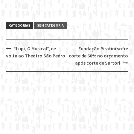
CATEGORIAS
SEM CATEGORIA
“Lupi, O Musical”, de
Fundação Piratini sofre
Post
volta ao Theatro São Pedro
corte de 60% no orçamento
navigation
após corte de Sartori