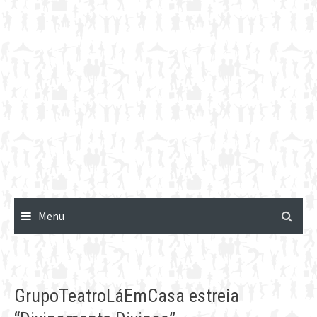
Menu
GrupoTeatroLáEmCasa estreia