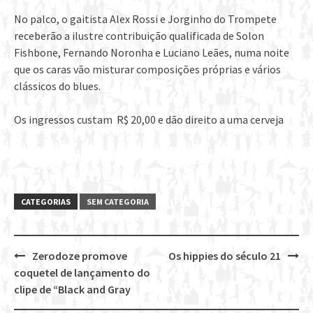
No palco, o gaitista Alex Rossi e Jorginho do Trompete
receberão a ilustre contribuição qualificada de Solon
Fishbone, Fernando Noronha e Luciano Leães, numa noite
que os caras vão misturar composições próprias e vários
clássicos do blues.
Os ingressos custam R$ 20,00 e dão direito a uma cerveja
CATEGORIAS
SEM CATEGORIA
Zerodoze promove
Os hippies do século 21
Post
coquetel de lançamento do
navigation
clipe de “Black and Gray