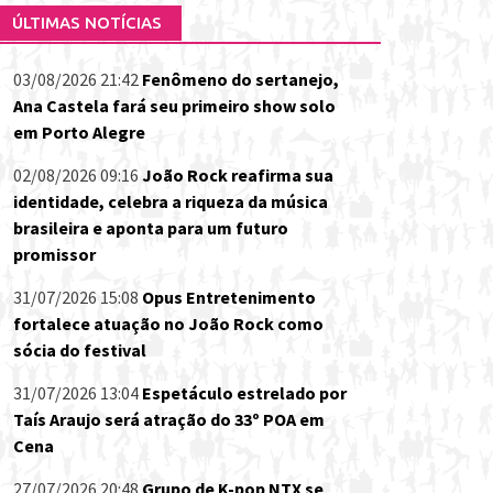
ÚLTIMAS NOTÍCIAS
03/08/2026 21:42
Fenômeno do sertanejo,
Ana Castela fará seu primeiro show solo
em Porto Alegre
02/08/2026 09:16
João Rock reafirma sua
identidade, celebra a riqueza da música
brasileira e aponta para um futuro
promissor
31/07/2026 15:08
Opus Entretenimento
fortalece atuação no João Rock como
sócia do festival
31/07/2026 13:04
Espetáculo estrelado por
Taís Araujo será atração do 33º POA em
Cena
27/07/2026 20:48
Grupo de K-pop NTX se