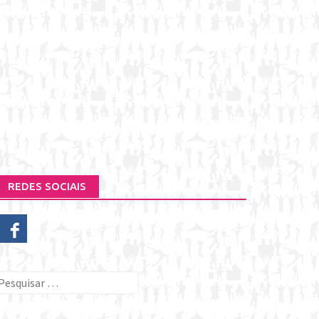
REDES SOCIAIS
esquisar
or: