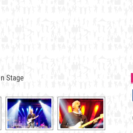
On Stage
P
p