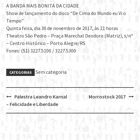
A BANDA MAIS BONITA DA CIDADE
Show
de lançamento do disco “De Cima do Mundo eu Vi o
Tempo”
Quinta feira, dia 30 de novembro de 2017, às 21 horas
Theatro São Pedro – Praça Marechal Deodoro (Matriz), s/nº
– Centro Histórico – Porto Alegre/RS
Fones: (51) 3227.5100 / 3227.5300
Sem categoria
CATEGORIAS
Palestra Leandro Karnal
Morrostock 2017
Post
– Felicidade e Liberdade
navigation