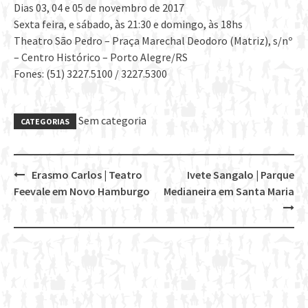
Dias 03, 04 e 05 de novembro de 2017
Sexta feira, e sábado, às 21:30 e domingo, às 18hs
Theatro São Pedro – Praça Marechal Deodoro (Matriz), s/nº
– Centro Histórico – Porto Alegre/RS
Fones: (51) 3227.5100 / 3227.5300
Sem categoria
CATEGORIAS
Erasmo Carlos | Teatro
Ivete Sangalo | Parque
Post
Feevale em Novo Hamburgo
Medianeira em Santa Maria
navigation