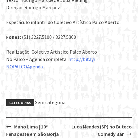
Texto: Rodrigo Marquez e Júlia Kieliing
Direção: Rodrigo Marquez
Espetáculo infantil do Coletivo Artístico Pa
lco
Aberto .
Fones:
(51) 3227.5100 / 3227.5300
Realização: Coletivo Artístico Palco Aberto
No Palco – Agenda completa:
http://bit.ly/
NOPALCOAgenda
Sem categoria
CATEGORIAS
Mano Lima | 10ª
Luca Mendes (SP) no Buteco
Post
Fenaoeste em São Borja
Comedy Bar