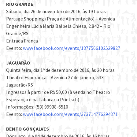
RIO GRANDE
Sábado, dia 26 de novembro de 2016, às 19 horas
Partage Shopping (Praça de Alimentação) – Avenida
Engenheira Lúcia Maria Balbela Chiesa, 2.842 – Rio
Grande/RS
Entrada Franca
Evento:
www.facebook.com/events/1877566102529827
JAGUARÃO
Quinta feira, dia 1º de dezembro de 2016, às 20 horas
Theatro Esperança – Avenida 27 de janeiro, 533 –
Jaguarão/RS
Ingressos à partir de R$ 50,00 (à venda no Theatro
Esperança e na Tabacaria Prietsch)
Informações: (53) 99938-6510
Evento:
www.facebook.com/events/373714776294871
BENTO GONÇALVES
Domingo, dia 04 de dezembro de 2016, às 16 horas