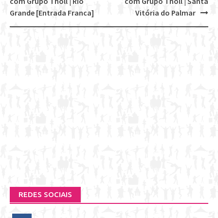
Post
com Grupo Tholl | Rio
com Grupo Tholl | Santa
navigation
Grande [Entrada Franca]
Vitória do Palmar
REDES SOCIAIS