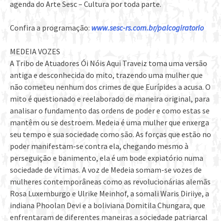
agenda do Arte Sesc – Cultura por toda parte.
Confira a programação:
www.sesc-rs.com.br/palcogiratorio
MEDEIA VOZES
A Tribo de Atuadores Ói Nóis Aqui Traveiz toma uma versão
antiga e desconhecida do mito, trazendo uma mulher que
não cometeu nenhum dos crimes de que Eurípides a acusa. O
mito é questionado e reelaborado de maneira original, para
analisar o fundamento das ordens de poder e como estas se
mantêm ou se destroem. Medeia é uma mulher que enxerga
seu tempo e sua sociedade como são. As forças que estão no
poder manifestam-se contra ela, chegando mesmo à
perseguição e banimento, ela é um bode expiatório numa
sociedade de vítimas. A voz de Medeia somam-se vozes de
mulheres contemporâneas como as revolucionárias alemãs
Rosa Luxemburgo e Ulrike Meinhof, a somali Waris Diriiye, a
indiana Phoolan Devi e a boliviana Domitila Chungara, que
enfrentaram de diferentes maneiras a sociedade patriarcal