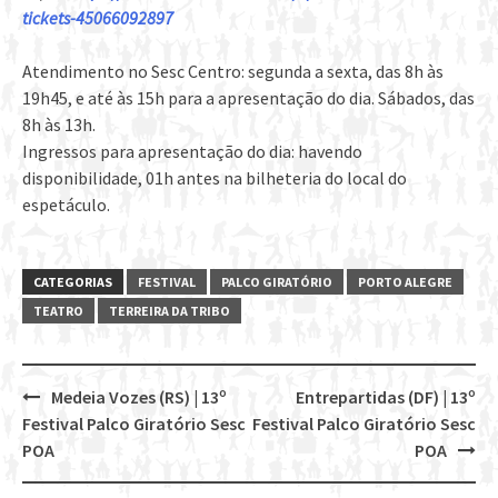
tickets-45066092897
Atendimento no Sesc Centro: segunda a sexta, das 8h às
19h45, e até às 15h para a apresentação do dia. Sábados, das
8h às 13h.
Ingressos para apresentação do dia: havendo
disponibilidade, 01h antes na bilheteria do local do
espetáculo.
CATEGORIAS
FESTIVAL
PALCO GIRATÓRIO
PORTO ALEGRE
TEATRO
TERREIRA DA TRIBO
Medeia Vozes (RS) | 13º
Entrepartidas (DF) | 13º
Post
Festival Palco Giratório Sesc
Festival Palco Giratório Sesc
navigation
POA
POA