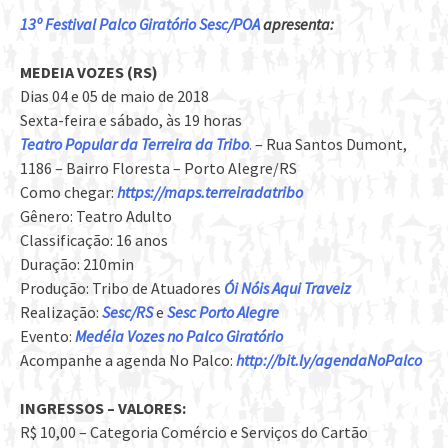
13º Festival Palco Giratório Sesc/POA
apresenta:
MEDEIA VOZES (RS)
Dias 04 e 05 de maio de 2018
Sexta-feira e sábado, às 19 horas
Teatro Popular da Terreira da Tribo
.
– Rua Santos Dumont,
1186 – Bairro Floresta – Porto Alegre/RS
Como chegar:
https://maps.terreiradatribo
Gênero: Teatro Adulto
Classificação: 16 anos
Duração: 210min
Produção: Tribo de Atuadores
Ói Nóis Aqui Traveiz
Realização:
Sesc/RS
e
Sesc Porto Alegre
Evento:
Medéia Vozes no Palco Giratório
Acompanhe a agenda No Palco:
http://bit.ly/agendaNoPalco
INGRESSOS – VALORES:
R$ 10,00 – Categoria Comércio e Serviços do Cartão