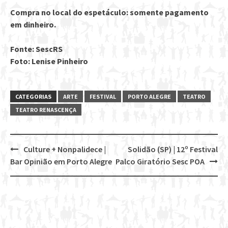
Compra no local do espetáculo: somente pagamento
em dinheiro.
Fonte: SescRS
Foto: Lenise Pinheiro
CATEGORIAS
ARTE
FESTIVAL
PORTO ALEGRE
TEATRO
TEATRO RENASCENÇA
Culture + Nonpalidece |
Solidão (SP) | 12º Festival
Post
Bar Opinião em Porto Alegre
Palco Giratório Sesc POA
navigation