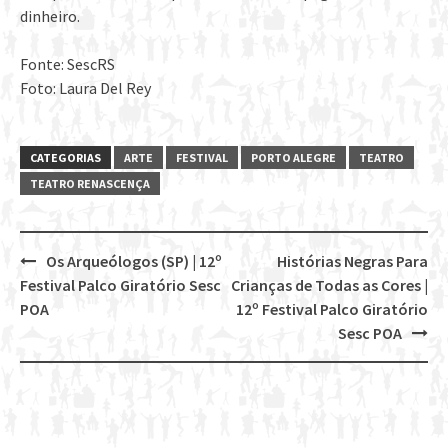
dinheiro.
Fonte: SescRS
Foto: Laura Del Rey
CATEGORIAS
ARTE
FESTIVAL
PORTO ALEGRE
TEATRO
TEATRO RENASCENÇA
Os Arqueólogos (SP) | 12º
Histórias Negras Para
Post
Festival Palco Giratório Sesc
Crianças de Todas as Cores |
navigation
POA
12º Festival Palco Giratório
Sesc POA