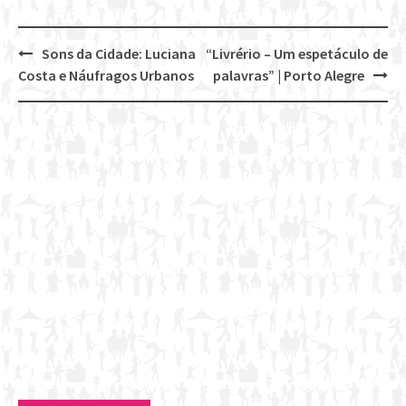
Sons da Cidade: Luciana
“Livrério – Um espetáculo de
Post
Costa e Náufragos Urbanos
palavras” | Porto Alegre
navigation