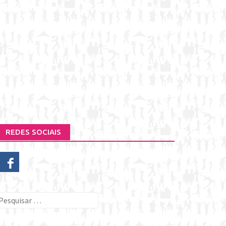
REDES SOCIAIS
esquisar
or: