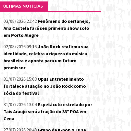
ÚLTIMAS NOTÍCIAS
03/08/2026 21:42
Fenômeno do sertanejo,
Ana Castela fará seu primeiro show solo
em Porto Alegre
02/08/2026 09:16
João Rock reafirma sua
identidade, celebra a riqueza da música
brasileira e aponta para um futuro
promissor
31/07/2026 15:08
Opus Entretenimento
fortalece atuação no João Rock como
sócia do festival
31/07/2026 13:04
Espetáculo estrelado por
Taís Araujo será atração do 33º POA em
Cena
27/07/2026 20:48
Grupo de K-pop NTX se