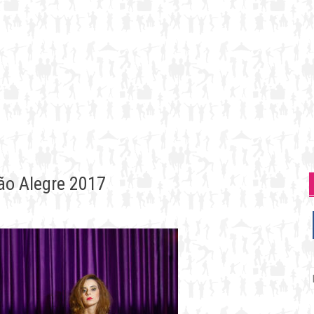
ão Alegre 2017
P
p