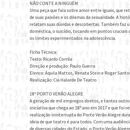
NÃO CONTE A NINGUÉM
Uma peça que fala sobre amor entre iguais, que ret
de suas paixões e os dilemas da sexualidade. A hist
relatam suas dúvidas e descobertas. Também faz 
doméstica, o suicídio, tocando em pontos cruciai
os limites experimentados na adolescência.
Ficha Técnica:
Texto: Ricardo Corrêa
Direção e produção: Paulo Guerra
Elenco: Áquila Mattos, Renata Stein e Roger Santo
Realização: Cia Halarde De Teatro
18º PORTO VERÃO ALEGRE
A geração de mil empregos diretos, e tantos outro
iniciativa que chega ao 18º ano em 2017 e que foi 
realização ininterrupta do Porto Verão Alegre du
ideia de que teatro é para todos. Com uma audiênci
de diversas cidades do Estado, o Porto Verão Alegre 