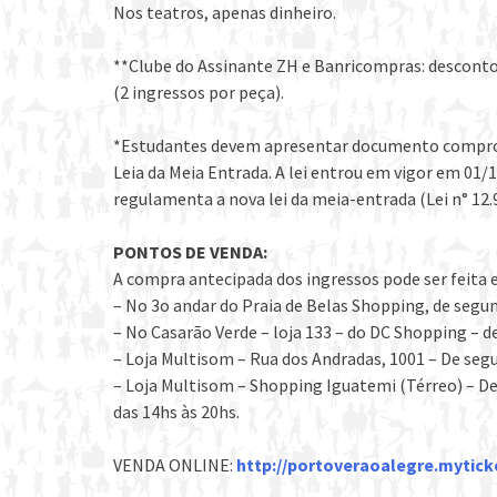
Nos teatros, apenas dinheiro.
**Clube do Assinante ZH e Banricompras: desconto
(2 ingressos por peça).
*Estudantes devem apresentar documento comprov
Leia da Meia Entrada. A lei entrou em vigor em 01/1
regulamenta a nova lei da meia-entrada (Lei n° 12.
PONTOS DE VENDA:
A compra antecipada dos ingressos pode ser feita e
– No 3o andar do Praia de Belas Shopping, de segun
– No Casarão Verde – loja 133 – do DC Shopping – de
– Loja Multisom – Rua dos Andradas, 1001 – De segun
– Loja Multisom – Shopping Iguatemi (Térreo) – De
das 14hs às 20hs.
VENDA ONLINE:
http://portoveraoalegre.mytick