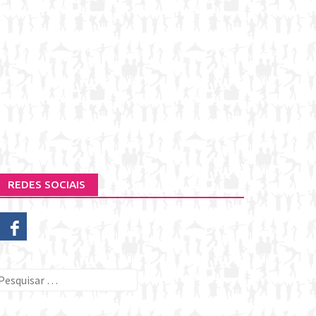
REDES SOCIAIS
esquisar
or: