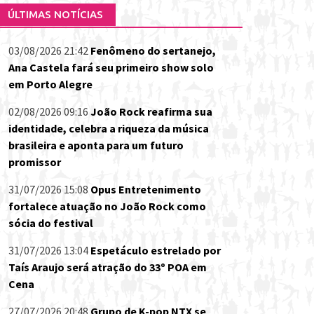
ÚLTIMAS NOTÍCIAS
03/08/2026 21:42
Fenômeno do sertanejo,
Ana Castela fará seu primeiro show solo
em Porto Alegre
02/08/2026 09:16
João Rock reafirma sua
identidade, celebra a riqueza da música
brasileira e aponta para um futuro
promissor
31/07/2026 15:08
Opus Entretenimento
fortalece atuação no João Rock como
sócia do festival
31/07/2026 13:04
Espetáculo estrelado por
Taís Araujo será atração do 33º POA em
Cena
27/07/2026 20:48
Grupo de K-pop NTX se