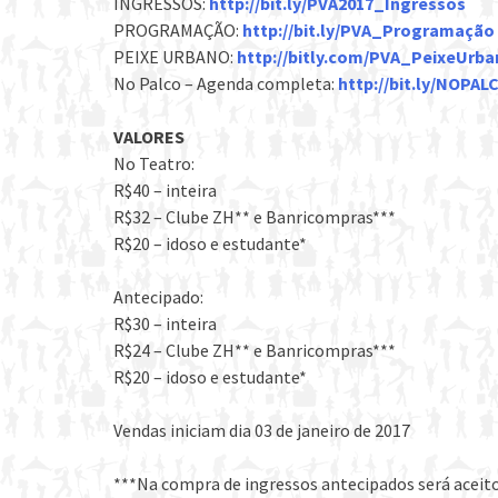
INGRESSOS:
http://bit.ly/PVA2017_Ingressos
PROGRAMAÇÃO:
http://bit.ly/PVA_Programação
PEIXE URBANO:
http://bitly.com/PVA_PeixeUrb
No Palco – Agenda completa:
http://bit.ly/NOPA
VALORES
No Teatro:
R$40 – inteira
R$32 – Clube ZH** e Banricompras***
R$20 – idoso e estudante*
Antecipado:
R$30 – inteira
R$24 – Clube ZH** e Banricompras***
R$20 – idoso e estudante*
Vendas iniciam dia 03 de janeiro de 2017
***Na compra de ingressos antecipados será aceito