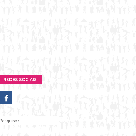
REDES SOCIAIS
esquisar
or: