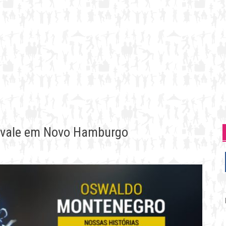
eevale em Novo Hamburgo
P
p