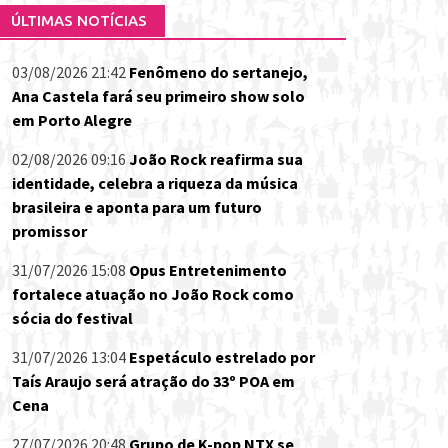
ÚLTIMAS NOTÍCIAS
03/08/2026 21:42
Fenômeno do sertanejo,
Ana Castela fará seu primeiro show solo
em Porto Alegre
02/08/2026 09:16
João Rock reafirma sua
identidade, celebra a riqueza da música
brasileira e aponta para um futuro
promissor
31/07/2026 15:08
Opus Entretenimento
fortalece atuação no João Rock como
sócia do festival
31/07/2026 13:04
Espetáculo estrelado por
Taís Araujo será atração do 33º POA em
Cena
27/07/2026 20:48
Grupo de K-pop NTX se