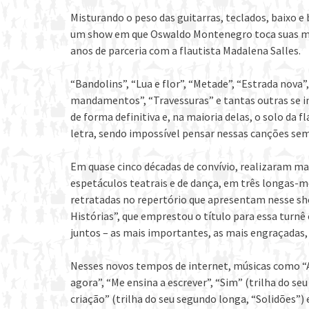
Misturando o peso das guitarras, teclados, baixo e 
um show em que Oswaldo Montenegro toca suas mú
anos de parceria com a flautista Madalena Salles.
“Bandolins”, “Lua e flor”, “Metade”, “Estrada nova”, 
mandamentos”, “Travessuras” e tantas outras se in
de forma definitiva e, na maioria delas, o solo d
letra, sendo impossível pensar nessas canções sem
Em quase cinco décadas de convívio, realizaram ma
espetáculos teatrais e de dança, em três longas-met
retratadas no repertório que apresentam nesse sh
Histórias”, que emprestou o título para essa turnê
juntos – as mais importantes, as mais engraçadas
Nesses novos tempos de internet, músicas como “A vi
agora”, “Me ensina a escrever”, “Sim” (trilha do s
criação” (trilha do seu segundo longa, “Solidões”