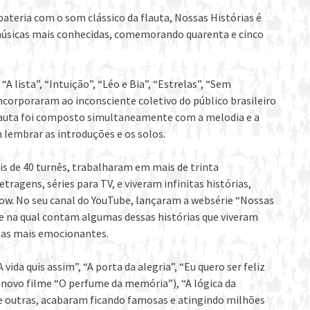
bateria com o som clássico da flauta, Nossas Histórias é
sicas mais conhecidas, comemorando quarenta e cinco
“A lista”, “Intuição”, “Léo e Bia”, “Estrelas”, “Sem
corporaram ao inconsciente coletivo do público brasileiro
a flauta foi composto simultaneamente com a melodia e a
 lembrar as introduções e os solos.
is de 40
turnês, trabalharam em mais de trinta
ragens, séries para TV, e viveram infinitas histórias,
ow. No seu canal do YouTube, lançaram a websérie “Nossas
 e na qual contam algumas dessas histórias que viveram
, as mais emocionantes.
da quis assim”, “A porta da alegria”, “Eu quero ser feliz
eu novo filme “O perfume da memória”), “A lógica da
) e outras, acabaram ficando famosas e atingindo milhões