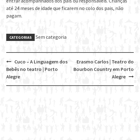
entrar acompanhados dos pais ou responsáveis. Crianças
até 24 meses de idade que ficarem no colo dos pais, não
pagam.
Sem categoria
CATEGORIAS
Cuco – A Linguagem dos
Erasmo Carlos | Teatro do
Post
Bebês no teatro | Porto
Bourbon Country em Porto
navigation
Alegre
Alegre