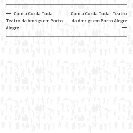
Com a Corda Toda |
Com a Corda Toda | Teatro
Post
Teatro da Amrigs em Porto
da Amrigs em Porto Alegre
navigation
Alegre