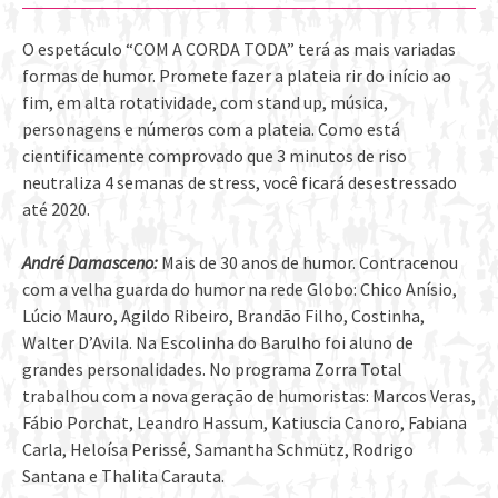
O espetáculo “COM A CORDA TODA” terá as mais variadas
formas de humor. Promete fazer a plateia rir do início ao
fim, em alta rotatividade, com stand up, música,
personagens e números com a plateia. Como está
cientificamente comprovado que 3 minutos de riso
neutraliza 4 semanas de stress, você ficará desestressado
até 2020.
André Damasceno:
Mais de 30 anos de humor. Contracenou
com a velha guarda do humor na rede Globo: Chico Anísio,
Lúcio Mauro, Agildo Ribeiro, Brandão Filho, Costinha,
Walter D’Avila. Na Escolinha do Barulho foi aluno de
grandes personalidades. No programa Zorra Total
trabalhou com a nova geração de humoristas: Marcos Veras,
Fábio Porchat, Leandro Hassum, Katiuscia Canoro, Fabiana
Carla, Heloísa Perissé, Samantha Schmütz, Rodrigo
Santana e Thalita Carauta.