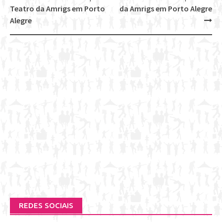
Post
Teatro da Amrigs em Porto
da Amrigs em Porto Alegre
navigation
Alegre
REDES SOCIAIS