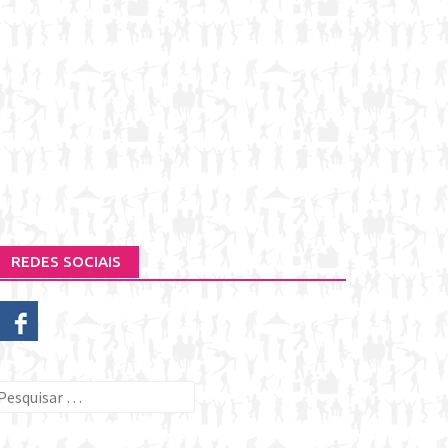
REDES SOCIAIS
esquisar
or: