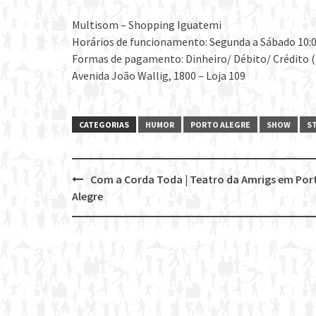
Multisom – Shopping Iguatemi
Horários de funcionamento: Segunda a Sábado 10:00
Formas de pagamento: Dinheiro/ Débito/ Crédito (
Avenida João Wallig, 1800 – Loja 109
CATEGORIAS
HUMOR
PORTO ALEGRE
SHOW
S
Com a Corda Toda | Teatro da Amrigs em Por
Post
Alegre
navigation