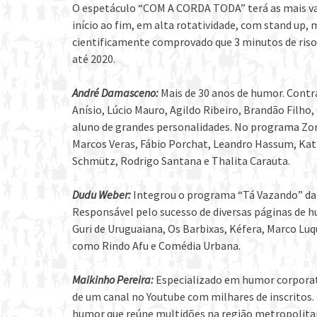
O espetáculo “COM A CORDA TODA” terá as mais var
início ao fim, em alta rotatividade, com stand up
cientificamente comprovado que 3 minutos de riso 
até 2020.
André Damasceno:
Mais de 30 anos de humor. Contr
Anísio, Lúcio Mauro, Agildo Ribeiro, Brandão Filho,
aluno de grandes personalidades. No programa Zor
Marcos Veras, Fábio Porchat, Leandro Hassum, Kati
Schmütz, Rodrigo Santana e Thalita Carauta.
Dudu Weber:
Integrou o programa “Tá Vazando” da r
Responsável pelo sucesso de diversas páginas de h
Guri de Uruguaiana, Os Barbixas, Kéfera, Marco Luq
como Rindo Afu e Comédia Urbana.
Maikinho Pereira:
Especializado em humor corporati
de um canal no Youtube com milhares de inscritos.
humor que reúne multidões na região metropolita