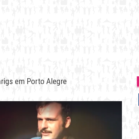
rigs em Porto Alegre
P
p