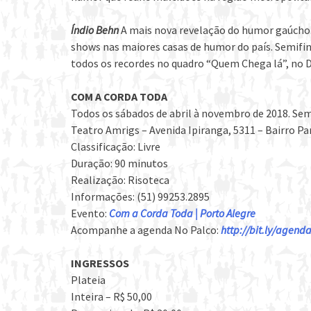
Índio Behn
A mais nova revelação do humor gaúcho. 
shows nas maiores casas de humor do país. Semifi
todos os recordes no quadro “Quem Chega lá”, no 
COM A CORDA TODA
Todos os sábados de abril à novembro de 2018. Sem
Teatro Amrigs – Avenida Ipiranga, 5311 – Bairro P
Classificação: Livre
Duração: 90 minutos
Realização: Risoteca
Informações: (51) 99253.2895
Evento:
Com a Corda Toda | Porto Alegre
Acompanhe a agenda No Palco:
http://bit.ly/agen
INGRESSOS
Plateia
Inteira – R$ 50,00