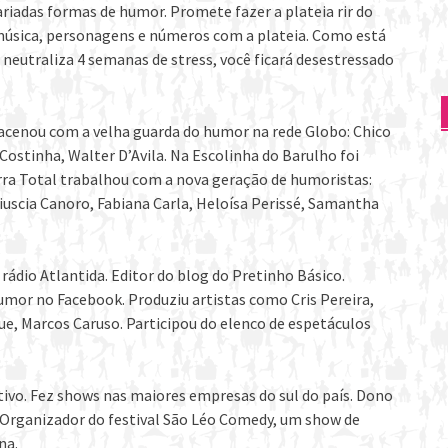
iadas formas de humor. Promete fazer a plateia rir do
, música, personagens e números com a plateia. Como está
neutraliza 4 semanas de stress, você ficará desestressado
acenou com a velha guarda do humor na rede Globo: Chico
 Costinha, Walter D’Avila. Na Escolinha do Barulho foi
ra Total trabalhou com a nova geração de humoristas:
uscia Canoro, Fabiana Carla, Heloísa Perissé, Samantha
ádio Atlantida. Editor do blog do Pretinho Básico.
umor no Facebook. Produziu artistas como Cris Pereira,
ue, Marcos Caruso. Participou do elenco de espetáculos
vo. Fez shows nas maiores empresas do sul do país. Dono
 Organizador do festival São Léo Comedy, um show de
na.