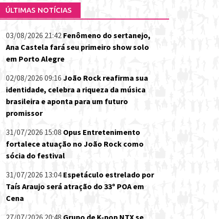
ÚLTIMAS NOTÍCIAS
03/08/2026 21:42
Fenômeno do sertanejo,
Ana Castela fará seu primeiro show solo
em Porto Alegre
02/08/2026 09:16
João Rock reafirma sua
identidade, celebra a riqueza da música
brasileira e aponta para um futuro
promissor
31/07/2026 15:08
Opus Entretenimento
fortalece atuação no João Rock como
sócia do festival
31/07/2026 13:04
Espetáculo estrelado por
Taís Araujo será atração do 33º POA em
Cena
27/07/2026 20:48
Grupo de K-pop NTX se