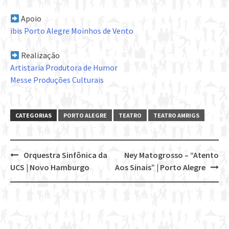
Apoio
ibis Porto Alegre Moinhos de Vento
Realização
Artistaria Produtora de Humor
Messe Produções Culturais
CATEGORIAS
PORTO ALEGRE
TEATRO
TEATRO AMRIGS
Orquestra Sinfônica da
Ney Matogrosso – “Atento
Post
UCS | Novo Hamburgo
Aos Sinais” | Porto Alegre
navigation