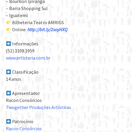
– Bourbon Ipiranga
– Barra Shopping Sul
– Iguatemi
Bilheteria Teatro AMRIGS
Online:
http://bit.ly/2soyHXQ
Informações
(51) 3109.1959
www.artistaria.com.br
Classificação
14 anos
Apresentador
Racon Consórcios
Twogether Produções Artísticas
Patrocínio
Racon Consórcios