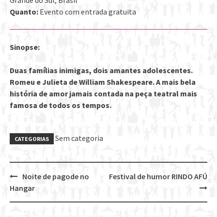
Quanto:
Evento com entrada gratuita
Sinopse:
Duas famílias inimigas, dois amantes adolescentes.
Romeu e Julieta de William Shakespeare. A mais bela
história de amor jamais contada na peça teatral mais
famosa de todos os tempos.
Sem categoria
CATEGORIAS
Noite de pagode no
Festival de humor RINDO AFÚ
Post
Hangar
navigation