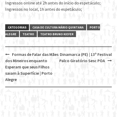
​Ingressos online até 2h antes do início do espetáculo;
Ingressos no local, 1h antes do espetáculo;
CATEGORIAS
CASA DE CULTURA MÁRIO QUINTANA
PORTO
ALEGRE
TEATRO
TEATRO BRUNO KIEFER
Formas de Falar das Mães
Dinamarca (PE) | 13º Festival
Post
dos Mineiros enquanto
Palco Giratório Sesc POA
navigation
Esperam que seus Filhos
saiam à Superfície | Porto
Alegre