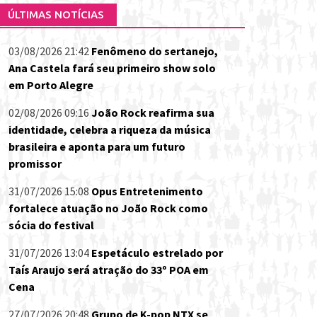
ÚLTIMAS NOTÍCIAS
03/08/2026 21:42
Fenômeno do sertanejo,
Ana Castela fará seu primeiro show solo
em Porto Alegre
02/08/2026 09:16
João Rock reafirma sua
identidade, celebra a riqueza da música
brasileira e aponta para um futuro
promissor
31/07/2026 15:08
Opus Entretenimento
fortalece atuação no João Rock como
sócia do festival
31/07/2026 13:04
Espetáculo estrelado por
Taís Araujo será atração do 33º POA em
Cena
27/07/2026 20:48
Grupo de K-pop NTX se