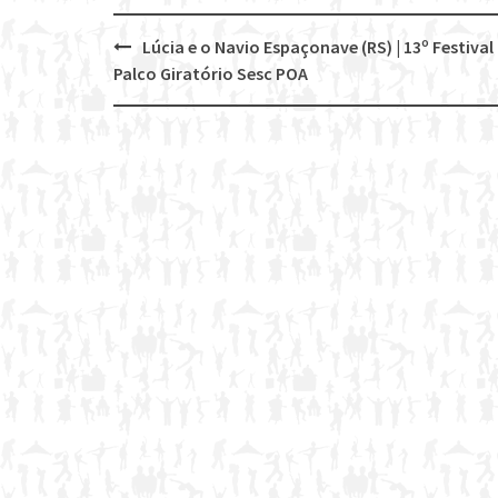
Lúcia e o Navio Espaçonave (RS) | 13º Festival
Post
Palco Giratório Sesc POA
navigation