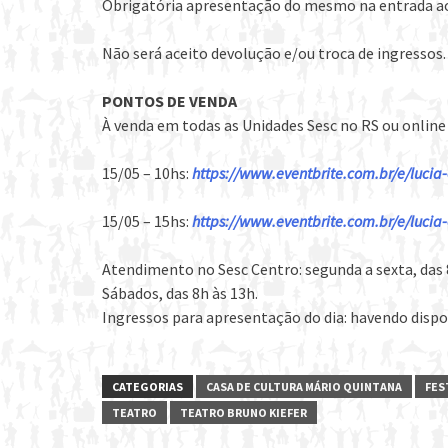
Obrigatória apresentação do mesmo na entrada ao
Não será aceito devolução e/ou troca de ingressos.
PONTOS DE VENDA
À venda em todas as Unidades Sesc no RS ou online 
15/05 – 10hs:
https://www.eventbrite.com.br/e/luci
15/05 – 15hs:
https://www.eventbrite.com.br/e/luci
Atendimento no Sesc Centro: segunda a sexta, das 8
Sábados, das 8h às 13h.
Ingressos para apresentação do dia: havendo dispon
CATEGORIAS
CASA DE CULTURA MÁRIO QUINTANA
FES
TEATRO
TEATRO BRUNO KIEFER