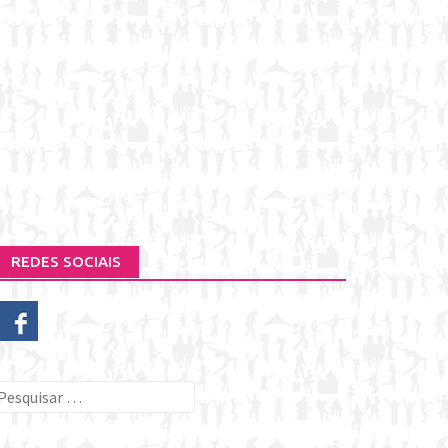
REDES SOCIAIS
esquisar
or: