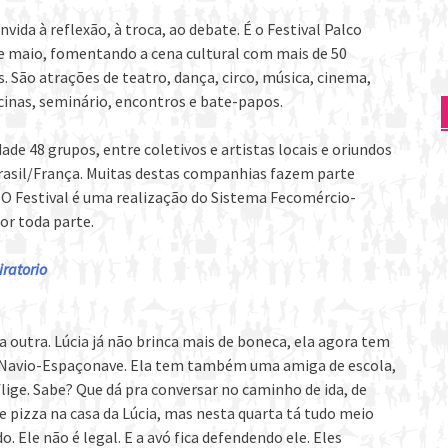
nvida à reflexão, à troca, ao debate. É o Festival Palco
de maio, fomentando a cena cultural com mais de 50
s. São atrações de teatro, dança, circo, música, cinema,
icinas, seminário, encontros e bate-papos.
ade 48 grupos, entre coletivos e artistas locais e oriundos
Brasil/França. Muitas destas companhias fazem parte
 O Festival é uma realização do Sistema Fecomércio-
or toda parte.
ratorio
utra. Lúcia já não brinca mais de boneca, ela agora tem
 Navio-Espaçonave. Ela tem também uma amiga de escola,
lige. Sabe? Que dá pra conversar no caminho de ida, de
 de pizza na casa da Lúcia, mas nesta quarta tá tudo meio
o. Ele não é legal. E a avó fica defendendo ele. Eles