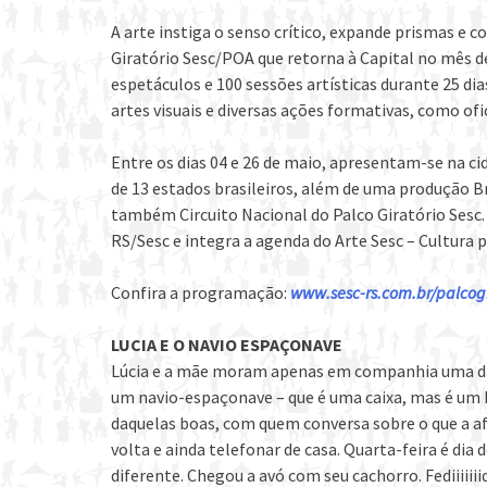
A arte instiga o senso crítico, expande prismas e co
Giratório Sesc/POA que retorna à Capital no mês 
espetáculos e 100 sessões artísticas durante 25 dia
artes visuais e diversas ações formativas, como of
Entre os dias 04 e 26 de maio, apresentam-se na cid
de 13 estados brasileiros, além de uma produção 
também Circuito Nacional do Palco Giratório Sesc.
RS/Sesc e integra a agenda do Arte Sesc – Cultura p
Confira a programação:
www.sesc-rs.com.br/palcogi
LUCIA E O NAVIO ESPAÇONAVE
Lúcia e a mãe moram apenas em companhia uma da o
um navio-espaçonave – que é uma caixa, mas é um
daquelas boas, com quem conversa sobre o que a af
volta e ainda telefonar de casa. Quarta-feira é dia
diferente. Chegou a avó com seu cachorro. Fediiiiiiid