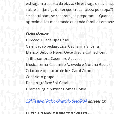
estragam a quarta da pizza. Ele estraga o navio es
sobre a injustiça de ter que trocar pizza por sopa?
se desculpam, se reparam, se preparam… Quando 
aproxima-las mostrando que toda família tem seus
Ficha técnica:
Direção: Guadalupe Casal
Orientação pedagógica: Catharina Silveira
Elenco: Débora Maier, Qexe Ursula Collischonn,
Trilha sonora: Casemiro Azevedo
Música tema: Casemiro Azevedo e Morena Bauler
Criação e operação de luz: Carol Zimmer
Cenário: o grupo
Design gráfico: Sol Casal
Dramaturgia: Suzana Gomes Pohia
13º Festival Palco Giratório Sesc/POA
apresenta:
LUCIA E O NAVIO ESPAÇONAVE (RS)