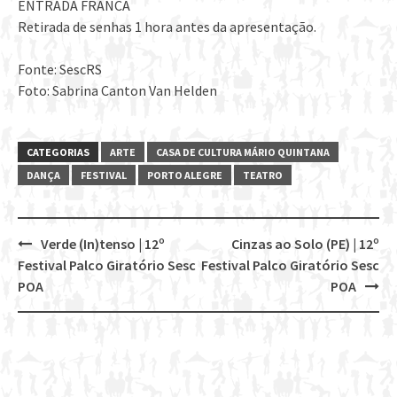
ENTRADA FRANCA
Retirada de senhas 1 hora antes da apresentação.
Fonte: SescRS
Foto: Sabrina Canton Van Helden
CATEGORIAS
ARTE
CASA DE CULTURA MÁRIO QUINTANA
DANÇA
FESTIVAL
PORTO ALEGRE
TEATRO
Verde (In)tenso | 12º
Cinzas ao Solo (PE) | 12º
Post
Festival Palco Giratório Sesc
Festival Palco Giratório Sesc
navigation
POA
POA