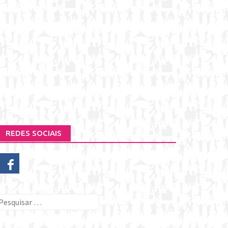
REDES SOCIAIS
esquisar
or: