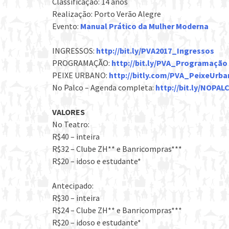
Classificação: 14 anos
Realização: Porto Verão Alegre
Evento:
Manual Prático da Mulher Moderna
INGRESSOS:
http://bit.ly/PVA2017_Ingressos
PROGRAMAÇÃO:
http://bit.ly/PVA_Programação
PEIXE URBANO:
http://bitly.com/PVA_PeixeUrb
No Palco – Agenda completa:
http://bit.ly/NOPA
VALORES
No Teatro:
R$40 – inteira
R$32 – Clube ZH** e Banricompras***
R$20 – idoso e estudante*
Antecipado:
R$30 – inteira
R$24 – Clube ZH** e Banricompras***
R$20 – idoso e estudante*