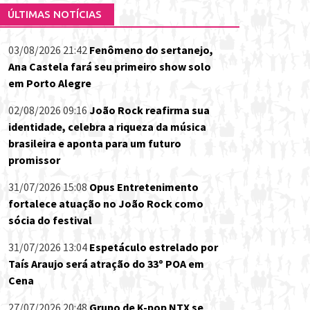
ÚLTIMAS NOTÍCIAS
03/08/2026 21:42
Fenômeno do sertanejo,
Ana Castela fará seu primeiro show solo
em Porto Alegre
02/08/2026 09:16
João Rock reafirma sua
identidade, celebra a riqueza da música
brasileira e aponta para um futuro
promissor
31/07/2026 15:08
Opus Entretenimento
fortalece atuação no João Rock como
sócia do festival
31/07/2026 13:04
Espetáculo estrelado por
Taís Araujo será atração do 33º POA em
Cena
27/07/2026 20:48
Grupo de K-pop NTX se