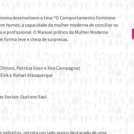
eminina desenvolvem a tese “O Comportamento Feminino
om humor, a capacidade da mulher moderna de conciliar os
a e profissional. O Manual prático da Mulher Moderna
 forma leve e cheia de surpresas.
Ohlson, Patrícia Soso e Xica Campagna)
 Eick e Rafael Albuquerque
s Sociais: Gustavo Saul
s indiretos, retrata um lado pouco destacado de uma