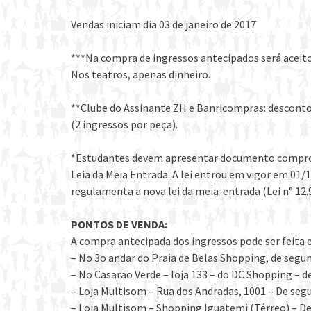
Vendas iniciam dia 03 de janeiro de 2017
***Na compra de ingressos antecipados será aceito
Nos teatros, apenas dinheiro.
**Clube do Assinante ZH e Banricompras: desconto
(2 ingressos por peça).
*Estudantes devem apresentar documento comprov
Leia da Meia Entrada. A lei entrou em vigor em 01/1
regulamenta a nova lei da meia-entrada (Lei n° 12.
PONTOS DE VENDA:
A compra antecipada dos ingressos pode ser feita e
– No 3o andar do Praia de Belas Shopping, de segun
– No Casarão Verde – loja 133 – do DC Shopping – de
– Loja Multisom – Rua dos Andradas, 1001 – De segun
– Loja Multisom – Shopping Iguatemi (Térreo) – De