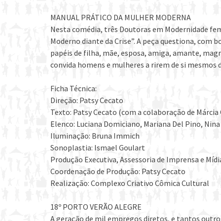
MANUAL PRÁTICO DA MULHER MODERNA
Nesta comédia, três Doutoras em Modernidade f
Moderno diante da Crise”. A peça questiona, com b
papéis de filha, mãe, esposa, amiga, amante, magr
convida homens e mulheres a rirem de si mesmos de
Ficha Técnica:
Direção: Patsy Cecato
Texto: Patsy Cecato (com a colaboração de Márcia 
Elenco: Luciana Domiciano, Mariana Del Pino, Nina
Iluminação: Bruna Immich
Sonoplastia: Ismael Goulart
Produção Executiva, Assessoria de Imprensa e Mídia
Coordenação de Produção: Patsy Cecato
Realização: Complexo Criativo Cômica Cultural
18º PORTO VERÃO ALEGRE
A geração de mil empregos diretos, e tantos outro