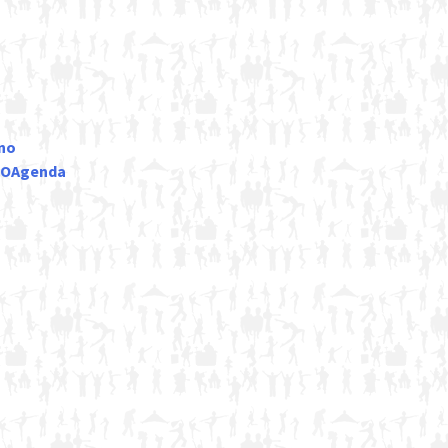
ano
LCOAgenda